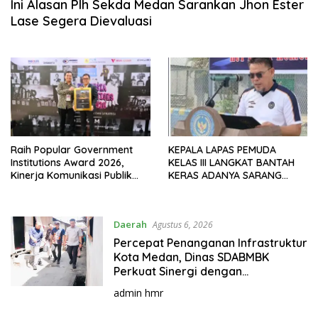
Ini Alasan Plh Sekda Medan Sarankan Jhon Ester
Lase Segera Dievaluasi
Raih Popular Government
KEPALA LAPAS PEMUDA
Institutions Award 2026,
KELAS III LANGKAT BANTAH
Kinerja Komunikasi Publik
KERAS ADANYA SARANG
Kementerian ATR/BPN
PENIPUAN YANG SELALU
Kembali Diakui
DITUTUPI TENTANG SINDIKAT
PENIPU PENJUALAN EMAS
Daerah
Agustus 6, 2026
Percepat Penanganan Infrastruktur
Kota Medan, Dinas SDABMBK
Perkuat Sinergi dengan
Kecamatan
admin hmr