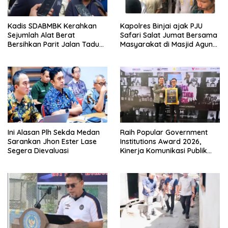
Kadis SDABMBK Kerahkan
Kapolres Binjai ajak PJU
Sejumlah Alat Berat
Safari Salat Jumat Bersama
Bersihkan Parit Jalan Taduan
Masyarakat di Masjid Agung
Dari Sedimentasi Tebal
Kota Binjai
Ini Alasan Plh Sekda Medan
Raih Popular Government
Sarankan Jhon Ester Lase
Institutions Award 2026,
Segera Dievaluasi
Kinerja Komunikasi Publik
Kementerian ATR/BPN
Kembali Diakui