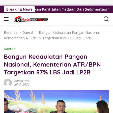
Langsung ke konten
at Bersihkan Parit Jalan Taduan Dari Sedimentasi Tebal
Breaking News
Beranda
Daerah
Bangun Kedaulatan Pangan Nasional,
Kementerian ATR/BPN Targetkan 87% LBS Jadi LP2B
Daerah
Bangun Kedaulatan Pangan
Nasional, Kementerian ATR/BPN
Targetkan 87% LBS Jadi LP2B
Admin Hmr
Juli 3, 2026