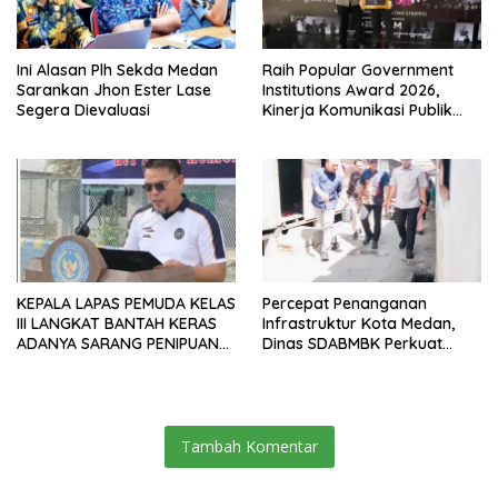
Ini Alasan Plh Sekda Medan
Raih Popular Government
Sarankan Jhon Ester Lase
Institutions Award 2026,
Segera Dievaluasi
Kinerja Komunikasi Publik
Kementerian ATR/BPN
Kembali Diakui
KEPALA LAPAS PEMUDA KELAS
Percepat Penanganan
III LANGKAT BANTAH KERAS
Infrastruktur Kota Medan,
ADANYA SARANG PENIPUAN
Dinas SDABMBK Perkuat
YANG SELALU DITUTUPI
Sinergi dengan Kecamatan
TENTANG SINDIKAT PENIPU
PENJUALAN EMAS
Tambah Komentar