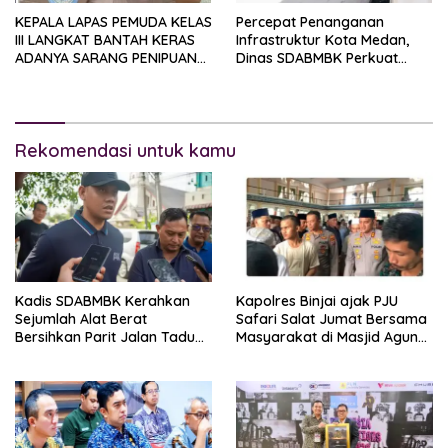
KEPALA LAPAS PEMUDA KELAS
Percepat Penanganan
III LANGKAT BANTAH KERAS
Infrastruktur Kota Medan,
ADANYA SARANG PENIPUAN
Dinas SDABMBK Perkuat
YANG SELALU DITUTUPI
Sinergi dengan Kecamatan
TENTANG SINDIKAT PENIPU
PENJUALAN EMAS
Rekomendasi untuk kamu
Kadis SDABMBK Kerahkan
Kapolres Binjai ajak PJU
Sejumlah Alat Berat
Safari Salat Jumat Bersama
Bersihkan Parit Jalan Taduan
Masyarakat di Masjid Agung
Dari Sedimentasi Tebal
Kota Binjai