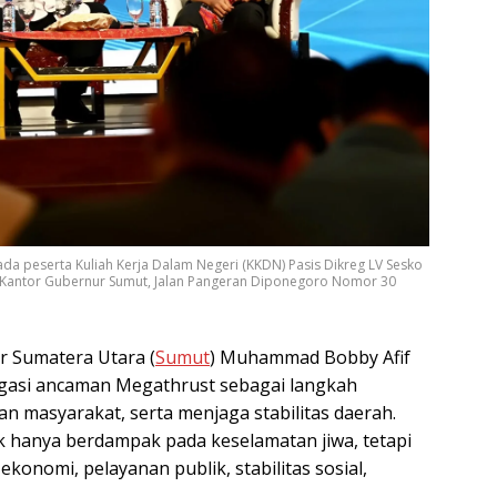
 peserta Kuliah Kerja Dalam Negeri (KKDN) Pasis Dikreg LV Sesko
IS), Kantor Gubernur Sumut, Jalan Pangeran Diponegoro Nomor 30
 Sumatera Utara (
Sumut
) Muhammad Bobby Afif
gasi ancaman Megathrust sebagai langkah
an masyarakat, serta menjaga stabilitas daerah.
 hanya berdampak pada keselamatan jiwa, tetapi
konomi, pelayanan publik, stabilitas sosial,