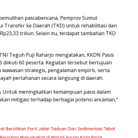
 pemulihan pascabencana, Pemprov Sumut
i Transfer ke Daerah (TKD) untuk rehabilitasi dan
p23,33 triliun. Selain itu, terdapat tambahan TKD
TNI Teguh Puji Raharjo mengatakan, KKDN Pasis
diikuti 60 peserta. Kegiatan tersebut bertujuan
wawasan strategis, pengalaman empiris, serta
yah pertahanan secara langsung di daerah.
a. Untuk meningkatkan kemampuan pasis dalam
ukan mitigasi terhadap berbagai potensi ancaman,”
t Bersihkan Parit Jalan Taduan Dari Sedimentasi Tebal
t Bersama Masyarakat di Masjid Agung Kota Binjai