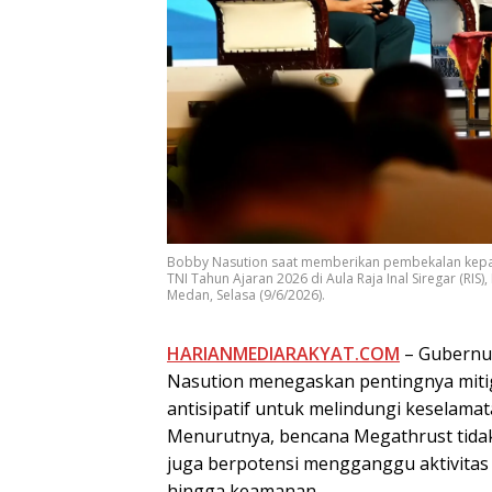
Bobby Nasution saat memberikan pembekalan kepada
TNI Tahun Ajaran 2026 di Aula Raja Inal Siregar (R
Medan, Selasa (9/6/2026).
HARIANMEDIARAKYAT.COM
– Gubernur
Nasution menegaskan pentingnya miti
antisipatif untuk melindungi keselamat
Menurutnya, bencana Megathrust tidak
juga berpotensi mengganggu aktivitas e
hingga keamanan.