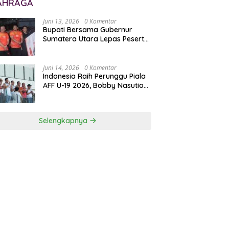
AHRAGA
Juni 13, 2026
0 Komentar
Bupati Bersama Gubernur
Sumatera Utara Lepas Peserta
Lomba 100K Trail of The Kings
2026
Juni 14, 2026
0 Komentar
Indonesia Raih Perunggu Piala
AFF U-19 2026, Bobby Nasution
Apresiasi Semangat Juang
Garuda Muda
Selengkapnya