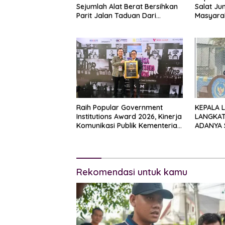
Sejumlah Alat Berat Bersihkan
Salat J
Parit Jalan Taduan Dari
Masyarak
Sedimentasi Tebal
Kota Binj
Raih Popular Government
KEPALA L
Institutions Award 2026, Kinerja
LANGKAT
Komunikasi Publik Kementerian
ADANYA 
ATR/BPN Kembali Diakui
YANG SE
TENTANG
PENJUAL
Rekomendasi untuk kamu