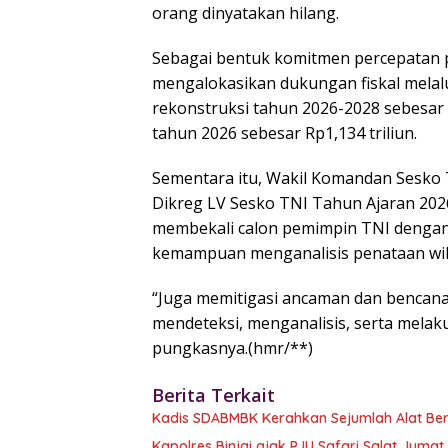
orang dinyatakan hilang.
Sebagai bentuk komitmen percepatan
mengalokasikan dukungan fiskal melalu
rekonstruksi tahun 2026-2028 sebesar R
tahun 2026 sebesar Rp1,134 triliun.
Sementara itu, Wakil Komandan Sesko 
Dikreg LV Sesko TNI Tahun Ajaran 2026 
membekali calon pemimpin TNI dengan 
kemampuan menganalisis penataan wila
“Juga memitigasi ancaman dan bencan
mendeteksi, menganalisis, serta melak
pungkasnya.(hmr/**)
Berita Terkait
Kadis SDABMBK Kerahkan Sejumlah Alat Bera
Kapolres Binjai ajak PJU Safari Salat Juma