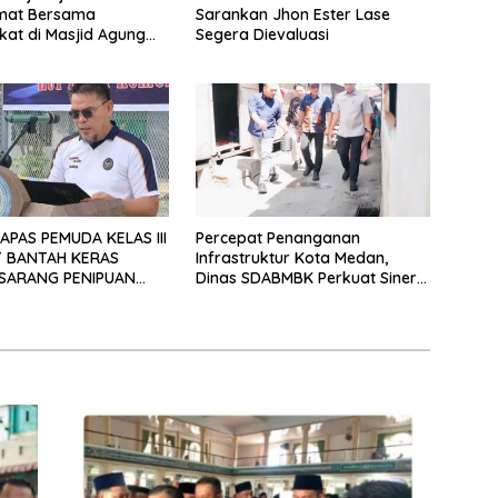
umat Bersama
Sarankan Jhon Ester Lase
at di Masjid Agung
Segera Dievaluasi
ai
APAS PEMUDA KELAS III
Percepat Penanganan
 BANTAH KERAS
Infrastruktur Kota Medan,
SARANG PENIPUAN
Dinas SDABMBK Perkuat Sinergi
LALU DITUTUPI
dengan Kecamatan
 SINDIKAT PENIPU
AN EMAS