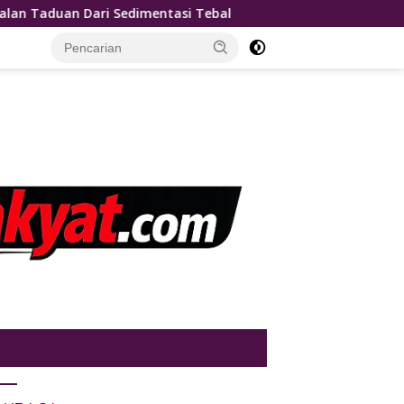
ntasi Tebal
Kapolres Binjai ajak PJU Safari Salat Juma