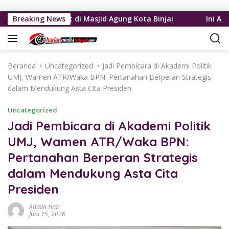
Langsung ke konten
a Masyarakat di Masjid Agung Kota Binjai
Breaking News
Ini Alasan Pl
Beranda
Uncategorized
Jadi Pembicara di Akademi Politik
UMJ, Wamen ATR/Waka BPN: Pertanahan Berperan Strategis
dalam Mendukung Asta Cita Presiden
Uncategorized
Jadi Pembicara di Akademi Politik
UMJ, Wamen ATR/Waka BPN:
Pertanahan Berperan Strategis
dalam Mendukung Asta Cita
Presiden
Admin Hmr
Juni 15, 2026