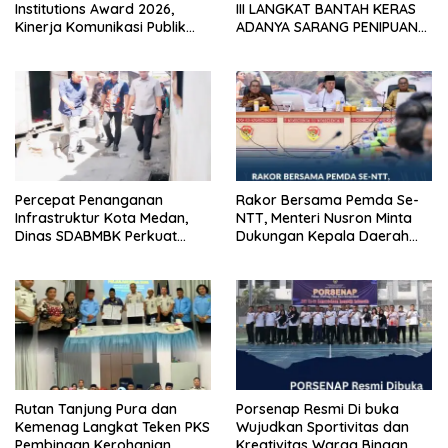
Institutions Award 2026,
III LANGKAT BANTAH KERAS
Kinerja Komunikasi Publik
ADANYA SARANG PENIPUAN
Kementerian ATR/BPN
YANG SELALU DITUTUPI
Kembali Diakui
TENTANG SINDIKAT PENIPU
PENJUALAN EMAS
Percepat Penanganan
Rakor Bersama Pemda Se-
Infrastruktur Kota Medan,
NTT, Menteri Nusron Minta
Dinas SDABMBK Perkuat
Dukungan Kepala Daerah
Sinergi dengan Kecamatan
Wujudkan Transformasi
Layanan Pertanahan
Rutan Tanjung Pura dan
Porsenap Resmi Di buka
Kemenag Langkat Teken PKS
Wujudkan Sportivitas dan
Pembinaan Kerohanian
Kreativitas Warga Binaan