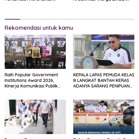
Warga Binaan
Lapas pemuda kelas lll
Langkat
Rekomendasi untuk kamu
Raih Popular Government
KEPALA LAPAS PEMUDA KELAS
Institutions Award 2026,
III LANGKAT BANTAH KERAS
Kinerja Komunikasi Publik
ADANYA SARANG PENIPUAN
Kementerian ATR/BPN
YANG SELALU DITUTUPI
Kembali Diakui
TENTANG SINDIKAT PENIPU
PENJUALAN EMAS