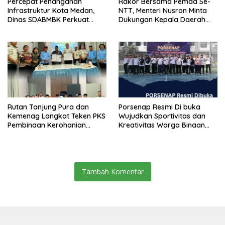
Percepat Penanganan
Rakor Bersama Pemda Se-
Infrastruktur Kota Medan,
NTT, Menteri Nusron Minta
Dinas SDABMBK Perkuat
Dukungan Kepala Daerah
Sinergi dengan Kecamatan
Wujudkan Transformasi
Layanan Pertanahan
Rutan Tanjung Pura dan
Porsenap Resmi Di buka
Kemenag Langkat Teken PKS
Wujudkan Sportivitas dan
Pembinaan Kerohanian
Kreativitas Warga Binaan
Warga Binaan
Lapas pemuda kelas lll
Langkat
Tambah Komentar