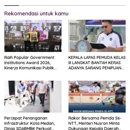
Rekomendasi untuk kamu
Raih Popular Government
KEPALA LAPAS PEMUDA KELAS
Institutions Award 2026,
III LANGKAT BANTAH KERAS
Kinerja Komunikasi Publik
ADANYA SARANG PENIPUAN
Kementerian ATR/BPN
YANG SELALU DITUTUPI
Kembali Diakui
TENTANG SINDIKAT PENIPU
PENJUALAN EMAS
Percepat Penanganan
Rakor Bersama Pemda Se-
Infrastruktur Kota Medan,
NTT, Menteri Nusron Minta
Dinas SDABMBK Perkuat
Dukungan Kepala Daerah