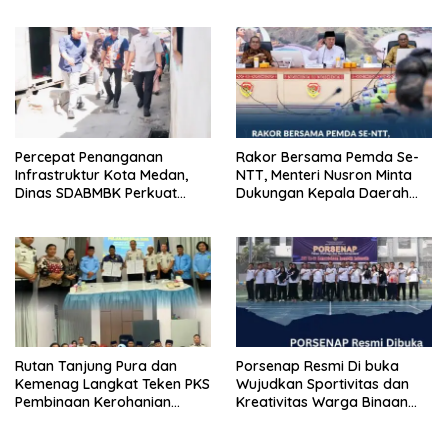
Kementerian ATR/BPN
YANG SELALU DITUTUPI
Kembali Diakui
TENTANG SINDIKAT PENIPU
PENJUALAN EMAS
Percepat Penanganan
Rakor Bersama Pemda Se-
Infrastruktur Kota Medan,
NTT, Menteri Nusron Minta
Dinas SDABMBK Perkuat
Dukungan Kepala Daerah
Sinergi dengan Kecamatan
Wujudkan Transformasi
Layanan Pertanahan
Rutan Tanjung Pura dan
Porsenap Resmi Di buka
Kemenag Langkat Teken PKS
Wujudkan Sportivitas dan
Pembinaan Kerohanian
Kreativitas Warga Binaan
Warga Binaan
Lapas pemuda kelas lll
Langkat