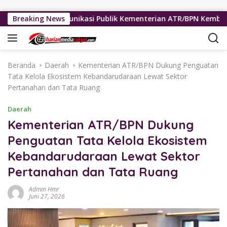
Langsung ke konten
Kinerja Komunikasi Publik Kementerian ATR/BPN Kembali Diakui
Breaking News
Beranda
Daerah
Kementerian ATR/BPN Dukung Penguatan
Tata Kelola Ekosistem Kebandarudaraan Lewat Sektor
Pertanahan dan Tata Ruang
Daerah
Kementerian ATR/BPN Dukung
Penguatan Tata Kelola Ekosistem
Kebandarudaraan Lewat Sektor
Pertanahan dan Tata Ruang
Admin Hmr
Juni 27, 2026