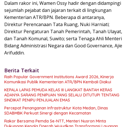
Dalam rakor ini, Wamen Ossy hadir dengan didampingi
sejumlah pejabat dan jajaran terkait di lingkungan
Kementerian ATR/BPN. Beberapa di antaranya,
Direktur Perencanaan Tata Ruang, Nuki Harniati;
Direktur Pengaturan Tanah Pemerintah, Tanah Ulayat,
dan Tanah Komunal, Suwito; serta Tenaga Ahli Menteri
Bidang Administrasi Negara dan Good Governance, Ajie
Arifuddin.
Berita Terkait
Raih Popular Government Institutions Award 2026, Kinerja
Komunikasi Publik Kementerian ATR/BPN Kembali Diakui
KEPALA LAPAS PEMUDA KELAS III LANGKAT BANTAH KERAS
ADANYA SARANG PENIPUAN YANG SELALU DITUTUPI TENTANG
SINDIKAT PENIPU PENJUALAN EMAS
Percepat Penanganan Infrastruktur Kota Medan, Dinas
SDABMBK Perkuat Sinergi dengan Kecamatan
Rakor Bersama Pemda Se-NTT, Menteri Nusron Minta
Dukungan Kepala Daerah Wujudkan Transformasi Layanan