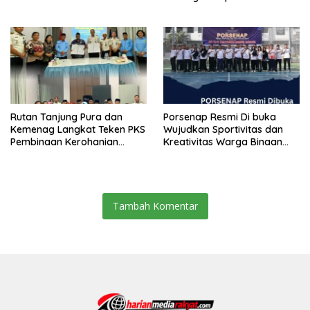
Sinergi dengan Kecamatan
Wujudkan Transformasi
Layanan Pertanahan
Rutan Tanjung Pura dan
Porsenap Resmi Di buka
Kemenag Langkat Teken PKS
Wujudkan Sportivitas dan
Pembinaan Kerohanian
Kreativitas Warga Binaan
Warga Binaan
Lapas pemuda kelas lll
Langkat
Tambah Komentar