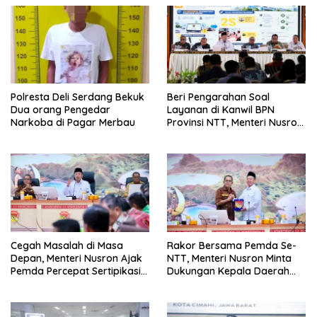
Polresta Deli Serdang Bekuk
Beri Pengarahan Soal
Dua orang Pengedar
Layanan di Kanwil BPN
Narkoba di Pagar Merbau
Provinsi NTT, Menteri Nusron:
Gunakan Sudut Pandang
Masyarakat
Cegah Masalah di Masa
Rakor Bersama Pemda Se-
Depan, Menteri Nusron Ajak
NTT, Menteri Nusron Minta
Pemda Percepat Sertipikasi
Dukungan Kepala Daerah
Tanah Rumah Ibadah di NTT
Wujudkan Transformasi
Layanan Pertanahan