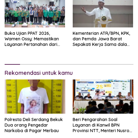
Buka Ujian PPAT 2026,
Kementerian ATR/BPN, KPK,
Wamen Ossy: Memastikan
dan Pemda Jawa Barat
Layanan Pertanahan dari
Sepakati Kerja Sama dalam
PPAT yang Kompeten,
Upaya Pencegahan Korupsi
Profesional dan Berintegritas
serta Penguatan Ekonomi
Daerah
Rekomendasi untuk kamu
Polresta Deli Serdang Bekuk
Beri Pengarahan Soal
Dua orang Pengedar
Layanan di Kanwil BPN
Narkoba di Pagar Merbau
Provinsi NTT, Menteri Nusron:
Gunakan Sudut Pandang