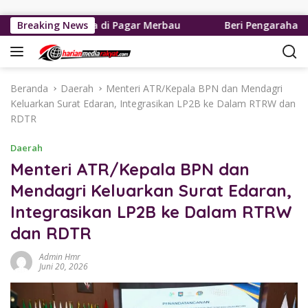
Langsung ke konten
r Narkoba di Pagar Merbau
Breaking News
Beri Pengarahan Soal Laya
Beranda
Daerah
Menteri ATR/Kepala BPN dan Mendagri
Keluarkan Surat Edaran, Integrasikan LP2B ke Dalam RTRW dan
RDTR
Daerah
Menteri ATR/Kepala BPN dan
Mendagri Keluarkan Surat Edaran,
Integrasikan LP2B ke Dalam RTRW
dan RDTR
Admin Hmr
Juni 20, 2026