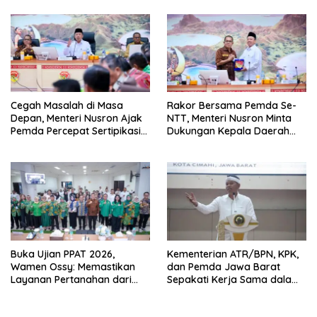
Masyarakat
Cegah Masalah di Masa
Rakor Bersama Pemda Se-
Depan, Menteri Nusron Ajak
NTT, Menteri Nusron Minta
Pemda Percepat Sertipikasi
Dukungan Kepala Daerah
Tanah Rumah Ibadah di NTT
Wujudkan Transformasi
Layanan Pertanahan
Buka Ujian PPAT 2026,
Kementerian ATR/BPN, KPK,
Wamen Ossy: Memastikan
dan Pemda Jawa Barat
Layanan Pertanahan dari
Sepakati Kerja Sama dalam
PPAT yang Kompeten,
Upaya Pencegahan Korupsi
Profesional dan Berintegritas
serta Penguatan Ekonomi