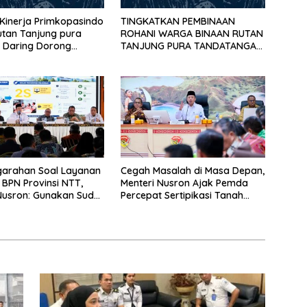
 Kinerja Primkopasindo
TINGKATKAN PEMBINAAN
tan Tanjung pura
ROHANI WARGA BINAAN RUTAN
a Daring Dorong
TANJUNG PURA TANDATANGANI
dan Penguatan
PKS BERSAMA KEMENTERIAN
AGAMA KABUPATEN LANGKAT
garahan Soal Layanan
Cegah Masalah di Masa Depan,
l BPN Provinsi NTT,
Menteri Nusron Ajak Pemda
Nusron: Gunakan Sudut
Percepat Sertipikasi Tanah
 Masyarakat
Rumah Ibadah di NTT