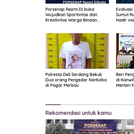
Porsenap Resmi Di buka
Evaluasi
Wujudkan Sportivitas dan
Sumut Ru
Kreativitas Warga Binaan
Hadir vi
Lapas pemuda kelas lll
Kinerja 
Langkat
Koperasi
Polresta Deli Serdang Bekuk
Beri Pen
Dua orang Pengedar Narkoba
di Kanwi
di Pagar Merbau
Menteri 
Pandang
Rekomendasi untuk kamu