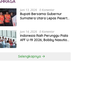
AHRAGA
Juni 13, 2026
0 Komentar
Bupati Bersama Gubernur
Sumatera Utara Lepas Peserta
Lomba 100K Trail of The Kings
2026
Juni 14, 2026
0 Komentar
Indonesia Raih Perunggu Piala
AFF U-19 2026, Bobby Nasution
Apresiasi Semangat Juang
Garuda Muda
Selengkapnya