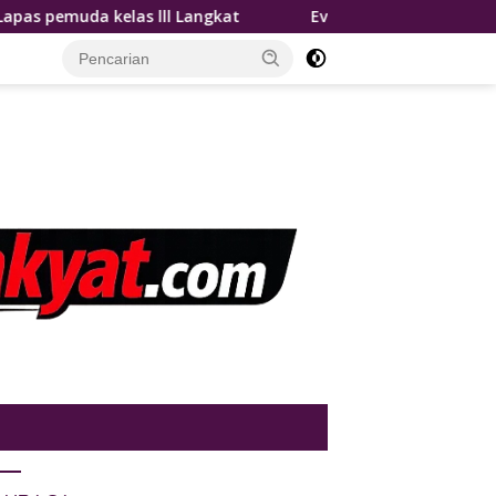
ngkat
Evaluasi Kinerja Primkopasindo Sumut Rutan Tanj