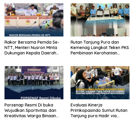
TENTANG SINDIKAT PENIPU
PENJUALAN EMAS
Rakor Bersama Pemda Se-
Rutan Tanjung Pura dan
NTT, Menteri Nusron Minta
Kemenag Langkat Teken PKS
Dukungan Kepala Daerah
Pembinaan Kerohanian
Wujudkan Transformasi
Warga Binaan
Layanan Pertanahan
Porsenap Resmi Di buka
Evaluasi Kinerja
Wujudkan Sportivitas dan
Primkopasindo Sumut Rutan
Kreativitas Warga Binaan
Tanjung pura Hadir via
Lapas pemuda kelas lll
Daring Dorong Kinerja dan
Langkat
Penguatan Koperasi