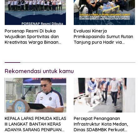
Porsenap Resmi Di buka
Evaluasi Kinerja
Wujudkan Sportivitas dan
Primkopasindo Sumut Rutan
Kreativitas Warga Binaan
Tanjung pura Hadir via
Lapas pemuda kelas lll
Daring Dorong Kinerja dan
Langkat
Penguatan Koperasi
Rekomendasi untuk kamu
KEPALA LAPAS PEMUDA KELAS
Percepat Penanganan
III LANGKAT BANTAH KERAS
Infrastruktur Kota Medan,
ADANYA SARANG PENIPUAN
Dinas SDABMBK Perkuat
YANG SELALU DITUTUPI
Sinergi dengan Kecamatan