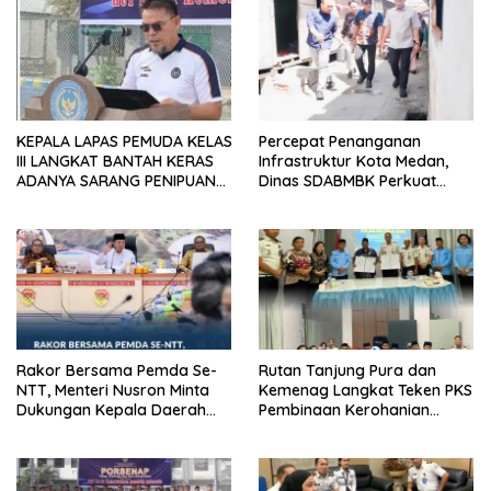
KEPALA LAPAS PEMUDA KELAS
Percepat Penanganan
III LANGKAT BANTAH KERAS
Infrastruktur Kota Medan,
ADANYA SARANG PENIPUAN
Dinas SDABMBK Perkuat
YANG SELALU DITUTUPI
Sinergi dengan Kecamatan
TENTANG SINDIKAT PENIPU
PENJUALAN EMAS
Rakor Bersama Pemda Se-
Rutan Tanjung Pura dan
NTT, Menteri Nusron Minta
Kemenag Langkat Teken PKS
Dukungan Kepala Daerah
Pembinaan Kerohanian
Wujudkan Transformasi
Warga Binaan
Layanan Pertanahan