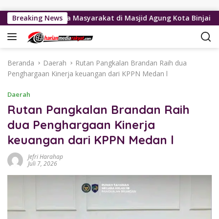
Langsung ke konten
Jumat Bersama Masyarakat di Masjid Agung Kota Binjai
Breaking News
I
Beranda
Daerah
Rutan Pangkalan Brandan Raih dua
Penghargaan Kinerja keuangan dari KPPN Medan l
Daerah
Rutan Pangkalan Brandan Raih
dua Penghargaan Kinerja
keuangan dari KPPN Medan l
Jefri Harahap
Juli 7, 2026