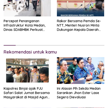
Percepat Penanganan
Rakor Bersama Pemda Se-
Infrastruktur Kota Medan,
NTT, Menteri Nusron Minta
Dinas SDABMBK Perkuat
Dukungan Kepala Daerah
Sinergi dengan Kecamatan
Wujudkan Transformasi
Layanan Pertanahan
Rekomendasi untuk kamu
Kapolres Binjai ajak PJU
Ini Alasan Plh Sekda Medan
Safari Salat Jumat Bersama
Sarankan Jhon Ester Lase
Masyarakat di Masjid Agung
Segera Dievaluasi
Kota Binjai