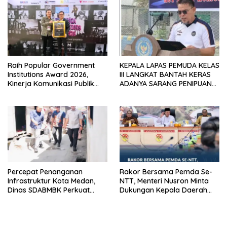
Raih Popular Government
KEPALA LAPAS PEMUDA KELAS
Institutions Award 2026,
III LANGKAT BANTAH KERAS
Kinerja Komunikasi Publik
ADANYA SARANG PENIPUAN
Kementerian ATR/BPN
YANG SELALU DITUTUPI
Kembali Diakui
TENTANG SINDIKAT PENIPU
PENJUALAN EMAS
Percepat Penanganan
Rakor Bersama Pemda Se-
Infrastruktur Kota Medan,
NTT, Menteri Nusron Minta
Dinas SDABMBK Perkuat
Dukungan Kepala Daerah
Sinergi dengan Kecamatan
Wujudkan Transformasi
Layanan Pertanahan