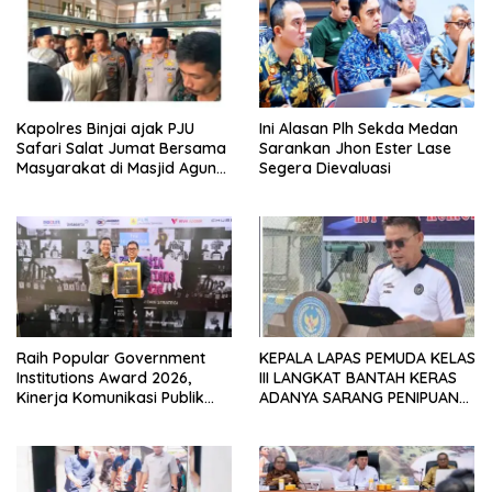
Kapolres Binjai ajak PJU
Ini Alasan Plh Sekda Medan
Safari Salat Jumat Bersama
Sarankan Jhon Ester Lase
Masyarakat di Masjid Agung
Segera Dievaluasi
Kota Binjai
Raih Popular Government
KEPALA LAPAS PEMUDA KELAS
Institutions Award 2026,
III LANGKAT BANTAH KERAS
Kinerja Komunikasi Publik
ADANYA SARANG PENIPUAN
Kementerian ATR/BPN
YANG SELALU DITUTUPI
Kembali Diakui
TENTANG SINDIKAT PENIPU
PENJUALAN EMAS