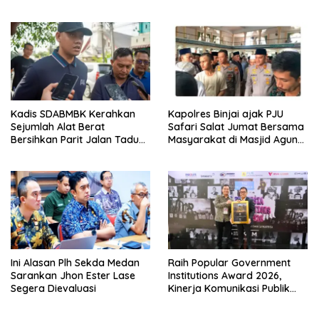
Menunggu Layanan
Transformasi Layanan
Pertanahan
Pertanahan
Kadis SDABMBK Kerahkan
Kapolres Binjai ajak PJU
Sejumlah Alat Berat
Safari Salat Jumat Bersama
Bersihkan Parit Jalan Taduan
Masyarakat di Masjid Agung
Dari Sedimentasi Tebal
Kota Binjai
Ini Alasan Plh Sekda Medan
Raih Popular Government
Sarankan Jhon Ester Lase
Institutions Award 2026,
Segera Dievaluasi
Kinerja Komunikasi Publik
Kementerian ATR/BPN
Kembali Diakui