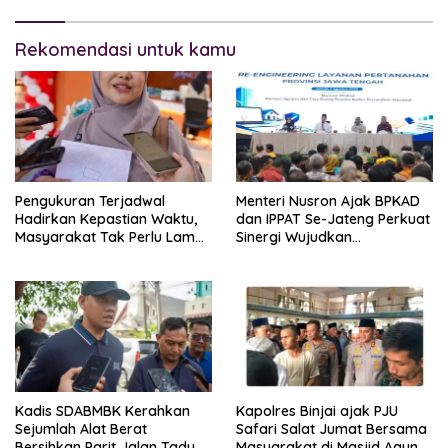
Rekomendasi untuk kamu
Pengukuran Terjadwal
Menteri Nusron Ajak BPKAD
Hadirkan Kepastian Waktu,
dan IPPAT Se-Jateng Perkuat
Masyarakat Tak Perlu Lama
Sinergi Wujudkan
Menunggu Layanan
Transformasi Layanan
Pertanahan
Pertanahan
Kadis SDABMBK Kerahkan
Kapolres Binjai ajak PJU
Sejumlah Alat Berat
Safari Salat Jumat Bersama
Bersihkan Parit Jalan Taduan
Masyarakat di Masjid Agung