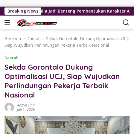
Langsung ke konten
, Pancasila Jadi Benteng Pembentukan Karakter Anak
Breaking News
Beranda
Daerah
Sekda Gorontalo Dukung Optimalisasi UCJ,
Siap Wujudkan Perlindungan Pekerja Terbaik Nasional
Daerah
Sekda Gorontalo Dukung
Optimalisasi UCJ, Siap Wujudkan
Perlindungan Pekerja Terbaik
Nasional
Admin Hmr
Juli 1, 2026