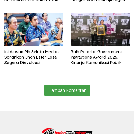
Dari Sedimentasi Tebal
Kota Binjai
Ini Alasan Plh Sekda Medan
Raih Popular Government
Sarankan Jhon Ester Lase
Institutions Award 2026,
Segera Dievaluasi
Kinerja Komunikasi Publik
Kementerian ATR/BPN
Kembali Diakui
Tambah Komentar