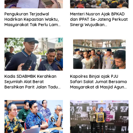
Pengukuran Terjadwal
Menteri Nusron Ajak BPKAD
Hadirkan Kepastian Waktu,
dan IPPAT Se-Jateng Perkuat
Masyarakat Tak Perlu Lama
Sinergi Wujudkan
Menunggu Layanan
Transformasi Layanan
Pertanahan
Pertanahan
Kadis SDABMBK Kerahkan
Kapolres Binjai ajak PJU
Sejumlah Alat Berat
Safari Salat Jumat Bersama
Bersihkan Parit Jalan Taduan
Masyarakat di Masjid Agung
Dari Sedimentasi Tebal
Kota Binjai