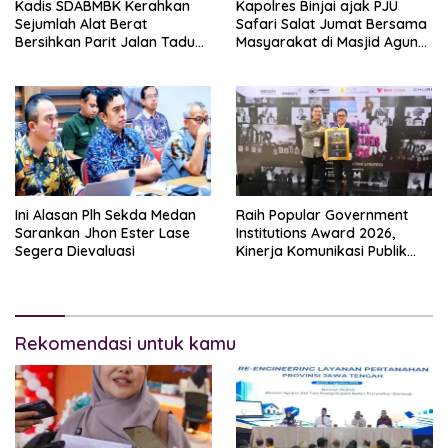
Kadis SDABMBK Kerahkan
Kapolres Binjai ajak PJU
Sejumlah Alat Berat
Safari Salat Jumat Bersama
Bersihkan Parit Jalan Taduan
Masyarakat di Masjid Agung
Dari Sedimentasi Tebal
Kota Binjai
Ini Alasan Plh Sekda Medan
Raih Popular Government
Sarankan Jhon Ester Lase
Institutions Award 2026,
Segera Dievaluasi
Kinerja Komunikasi Publik
Kementerian ATR/BPN
Kembali Diakui
Rekomendasi untuk kamu