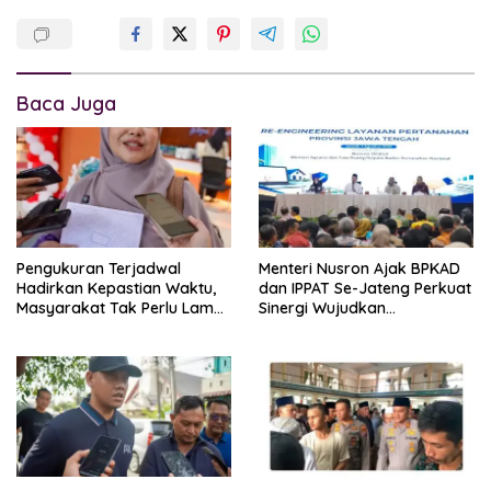
Baca Juga
Pengukuran Terjadwal
Menteri Nusron Ajak BPKAD
Hadirkan Kepastian Waktu,
dan IPPAT Se-Jateng Perkuat
Masyarakat Tak Perlu Lama
Sinergi Wujudkan
Menunggu Layanan
Transformasi Layanan
Pertanahan
Pertanahan