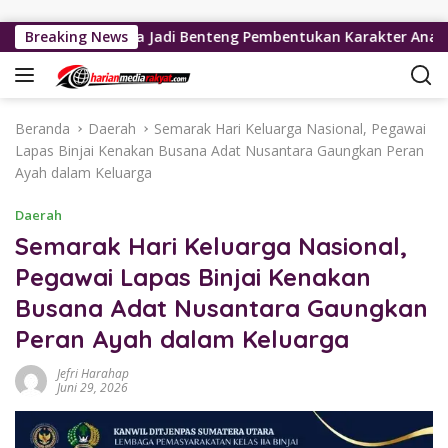
Langsung ke konten
 Pancasila Jadi Benteng Pembentukan Karakter Anak
Breaking News
G
Beranda
Daerah
Semarak Hari Keluarga Nasional, Pegawai
Lapas Binjai Kenakan Busana Adat Nusantara Gaungkan Peran
Ayah dalam Keluarga
Daerah
Semarak Hari Keluarga Nasional,
Pegawai Lapas Binjai Kenakan
Busana Adat Nusantara Gaungkan
Peran Ayah dalam Keluarga
Jefri Harahap
Juni 29, 2026