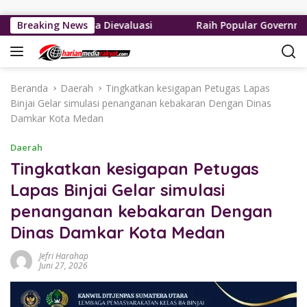
Langsung ke konten
 Lase Segera Dievaluasi
Breaking News
Raih Popular Government Insti
Beranda
Daerah
Tingkatkan kesigapan Petugas Lapas
Binjai Gelar simulasi penanganan kebakaran Dengan Dinas
Damkar Kota Medan
Daerah
Tingkatkan kesigapan Petugas
Lapas Binjai Gelar simulasi
penanganan kebakaran Dengan
Dinas Damkar Kota Medan
Jefri Harahap
Juni 27, 2026