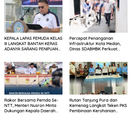
KEPALA LAPAS PEMUDA KELAS
Percepat Penanganan
III LANGKAT BANTAH KERAS
Infrastruktur Kota Medan,
ADANYA SARANG PENIPUAN
Dinas SDABMBK Perkuat
YANG SELALU DITUTUPI
Sinergi dengan Kecamatan
TENTANG SINDIKAT PENIPU
PENJUALAN EMAS
Rakor Bersama Pemda Se-
Rutan Tanjung Pura dan
NTT, Menteri Nusron Minta
Kemenag Langkat Teken PKS
Dukungan Kepala Daerah
Pembinaan Kerohanian
Wujudkan Transformasi
Warga Binaan
Layanan Pertanahan