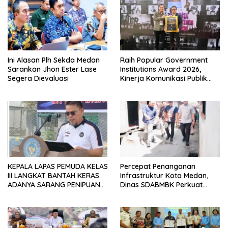
Ini Alasan Plh Sekda Medan
Raih Popular Government
Sarankan Jhon Ester Lase
Institutions Award 2026,
Segera Dievaluasi
Kinerja Komunikasi Publik
Kementerian ATR/BPN
Kembali Diakui
KEPALA LAPAS PEMUDA KELAS
Percepat Penanganan
III LANGKAT BANTAH KERAS
Infrastruktur Kota Medan,
ADANYA SARANG PENIPUAN
Dinas SDABMBK Perkuat
YANG SELALU DITUTUPI
Sinergi dengan Kecamatan
TENTANG SINDIKAT PENIPU
PENJUALAN EMAS