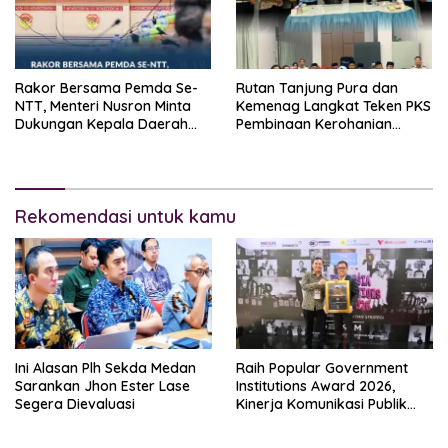
Rakor Bersama Pemda Se-
Rutan Tanjung Pura dan
NTT, Menteri Nusron Minta
Kemenag Langkat Teken PKS
Dukungan Kepala Daerah
Pembinaan Kerohanian
Wujudkan Transformasi
Warga Binaan
Layanan Pertanahan
Rekomendasi untuk kamu
Ini Alasan Plh Sekda Medan
Raih Popular Government
Sarankan Jhon Ester Lase
Institutions Award 2026,
Segera Dievaluasi
Kinerja Komunikasi Publik
Kementerian ATR/BPN
Kembali Diakui