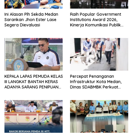
Ini Alasan Plh Sekda Medan
Raih Popular Government
Sarankan Jhon Ester Lase
Institutions Award 2026,
Segera Dievaluasi
Kinerja Komunikasi Publik
Kementerian ATR/BPN
Kembali Diakui
KEPALA LAPAS PEMUDA KELAS
Percepat Penanganan
III LANGKAT BANTAH KERAS
Infrastruktur Kota Medan,
ADANYA SARANG PENIPUAN
Dinas SDABMBK Perkuat
YANG SELALU DITUTUPI
Sinergi dengan Kecamatan
TENTANG SINDIKAT PENIPU
PENJUALAN EMAS