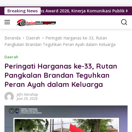
Langsung ke konten
Institutions Award 2026, Kinerja Komunikasi Publik Kementeri
Breaking News
Beranda
Daerah
Peringati Harganas ke-33, Rutan
Pangkalan Brandan Teguhkan Peran Ayah dalam Keluarga
Daerah
Peringati Harganas ke-33, Rutan
Pangkalan Brandan Teguhkan
Peran Ayah dalam Keluarga
Jefri Harahap
Juni 29, 2026