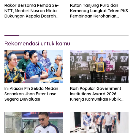
Rakor Bersama Pemda Se-
Rutan Tanjung Pura dan
NTT, Menteri Nusron Minta
Kemenag Langkat Teken PKS
Dukungan Kepala Daerah
Pembinaan Kerohanian
Wujudkan Transformasi
Warga Binaan
Layanan Pertanahan
Rekomendasi untuk kamu
Ini Alasan Plh Sekda Medan
Raih Popular Government
Sarankan Jhon Ester Lase
Institutions Award 2026,
Segera Dievaluasi
Kinerja Komunikasi Publik
Kementerian ATR/BPN
Kembali Diakui