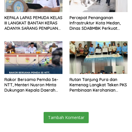
KEPALA LAPAS PEMUDA KELAS
Percepat Penanganan
III LANGKAT BANTAH KERAS
Infrastruktur Kota Medan,
ADANYA SARANG PENIPUAN
Dinas SDABMBK Perkuat
YANG SELALU DITUTUPI
Sinergi dengan Kecamatan
TENTANG SINDIKAT PENIPU
PENJUALAN EMAS
Rakor Bersama Pemda Se-
Rutan Tanjung Pura dan
NTT, Menteri Nusron Minta
Kemenag Langkat Teken PKS
Dukungan Kepala Daerah
Pembinaan Kerohanian
Wujudkan Transformasi
Warga Binaan
Layanan Pertanahan
Tambah Komentar